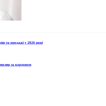
цію та продажі у 2026 році
емпляр за кордоном