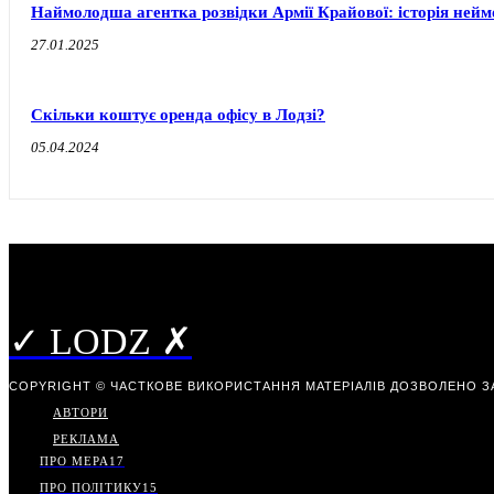
Наймолодша агентка розвідки Армії Крайової: історія ней
27.01.2025
Скільки коштує оренда офісу в Лодзі?
05.04.2024
✓ LODZ ✗
COPYRIGHT © ЧАСТКОВЕ ВИКОРИСТАННЯ МАТЕРІАЛІВ ДОЗВОЛЕНО З
АВТОРИ
РЕКЛАМА
ПРО МЕРА
17
ПРО ПОЛІТИКУ
15