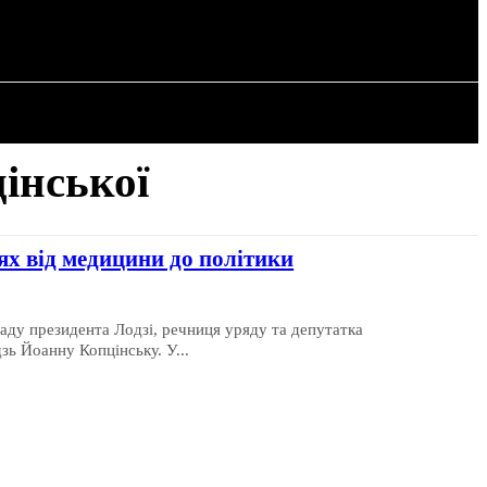
РІЯ
СТАТТІ
інської
х від медицини до політики
саду президента Лодзі, речниця уряду та депутатка
ь Йоанну Копцінську. У...