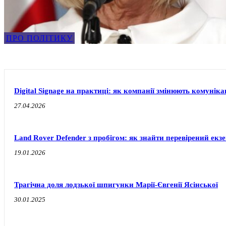
ПРО ПОЛІТИКУ
Digital Signage на практиці: як компанії змінюють комуніка
27.04.2026
Land Rover Defender з пробігом: як знайти перевірений екз
19.01.2026
Трагічна доля лодзької шпигунки Марії-Євгенії Ясінської
30.01.2025