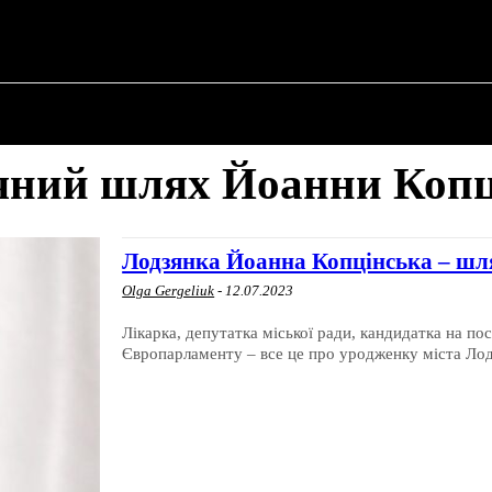
ПРО ПОЛІТИКУ
ПРО МЕРА
ВОЄННА ІСТО
чний шлях Йоанни Копц
Лодзянка Йоанна Копцінська – шля
Olga Gergeliuk
-
12.07.2023
Лікарка, депутатка міської ради, кандидатка на по
Європарламенту – все це про уродженку міста Лодз