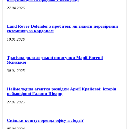
27.04.2026
Land Rover Defender з пробігом: як знайти перевірений
екземпляр за кордоном
19.01.2026
Трагічна доля лодзької шпигунки Марії-Євгенії
Ясінської
30.01.2025
Наймолодша агентка розвідки Армії Крайової: історія
неймовірної Галини Шварц
27.01.2025
Скільки коштує оренда офісу в Лодзі?
05.04.2024