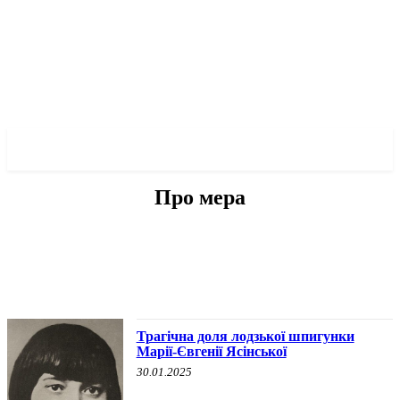
✓ LODZ ✗
Про мера
БЕЗ КАТЕГОРІЇ
ВОЄННА ІСТОРІЯ
ІНШЕ
ПРО МЕРА
ПРО ПОЛІТИКУ
Трагічна доля лодзької шпигунки
Марії-Євгенії Ясінської
30.01.2025