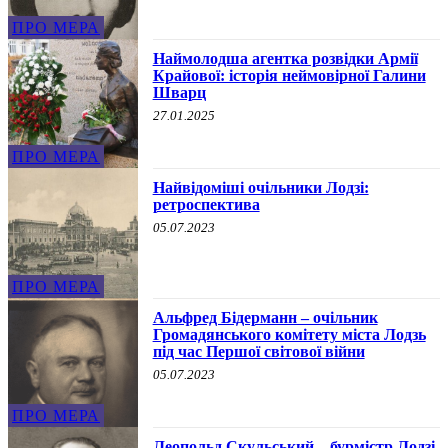
ПРО МЕРА
Наймолодша агентка розвідки Армії
Крайової: історія неймовірної Галини
Шварц
27.01.2025
ПРО МЕРА
Найвідоміші очільники Лодзі:
ретроспектива
05.07.2023
ПРО МЕРА
Альфред Бідерманн – очільник
Громадянського комітету міста Лодзь
під час Першої світової війни
05.07.2023
ПРО МЕРА
Леопольд Скульський – бурмістр Лодзі