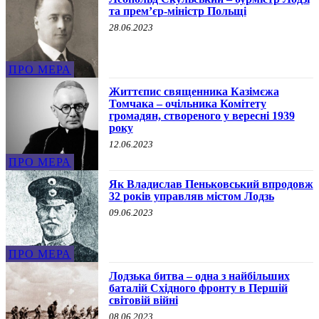
та прем’єр-міністр Польщі
28.06.2023
ПРО МЕРА
Життєпис священника Казімєжа
Томчака – очільника Комітету
громадян, створеного у вересні 1939
року
12.06.2023
ПРО МЕРА
Як Владислав Пеньковський впродовж
32 років управляв містом Лодзь
09.06.2023
ПРО МЕРА
Лодзька битва – одна з найбільших
баталій Східного фронту в Першій
світовій війні
08.06.2023