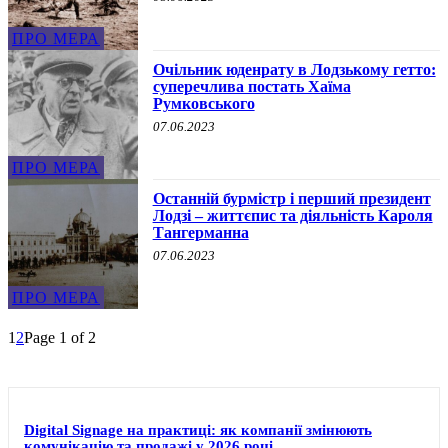
ПРО МЕРА
Очільник юденрату в Лодзькому гетто:
суперечлива постать Хаїма
Румковського
07.06.2023
ПРО МЕРА
Останній бурмістр і перший президент
Лодзі – життєпис та діяльність Кароля
Тангерманна
07.06.2023
ПРО МЕРА
1
2
Page 1 of 2
Digital Signage на практиці: як компанії змінюють
комунікацію та продажі у 2026 році