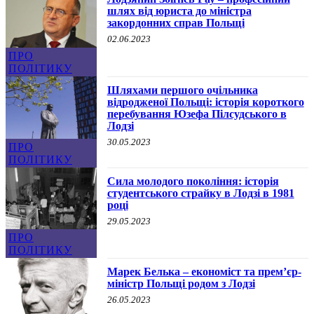
шлях від юриста до міністра
закордонних справ Польщі
02.06.2023
ПРО
ПОЛІТИКУ
Шляхами першого очільника
відродженої Польщі: історія короткого
перебування Юзефа Пілсудського в
Лодзі
30.05.2023
ПРО
ПОЛІТИКУ
Сила молодого покоління: історія
студентського страйку в Лодзі в 1981
році
29.05.2023
ПРО
ПОЛІТИКУ
Марек Белька – економіст та прем’єр-
міністр Польщі родом з Лодзі
26.05.2023