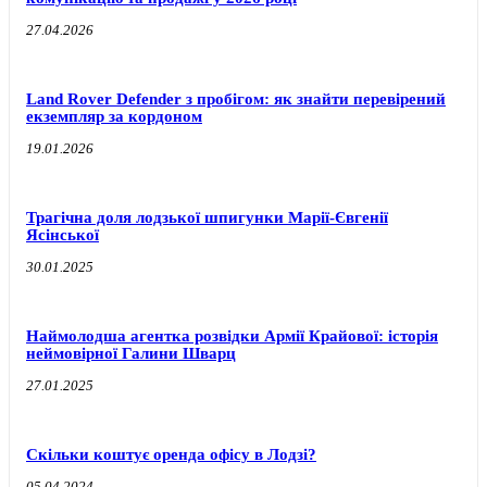
27.04.2026
Land Rover Defender з пробігом: як знайти перевірений
екземпляр за кордоном
19.01.2026
Трагічна доля лодзької шпигунки Марії-Євгенії
Ясінської
30.01.2025
Наймолодша агентка розвідки Армії Крайової: історія
неймовірної Галини Шварц
27.01.2025
Скільки коштує оренда офісу в Лодзі?
05.04.2024