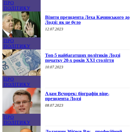
ПРО
ПОЛІТИКУ
Візити президента Леха Качинського до
Лодзі: як це було
12.07.2023
ПРО
ПОЛІТИКУ
Топ-5 найбагатших політиків Лодзі
початку 20-х років XXI століття
10.07.2023
ПРО
ПОЛІТИКУ
Адам Вєчорек: біографія віце-
президента Лодзі
08.07.2023
ПРО
ПОЛІТИКУ
Лодзянин Збіґнєв Рау – професійний