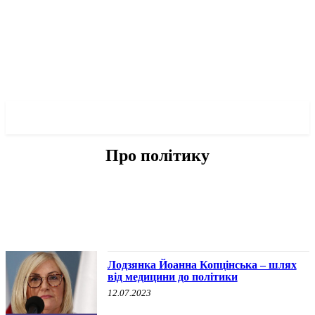
✓ LODZ ✗
Про політику
БЕЗ КАТЕГОРІЇ
ВОЄННА ІСТОРІЯ
ІНШЕ
ПРО МЕРА
ПРО ПОЛІТИКУ
Лодзянка Йоанна Копцінська – шлях
від медицини до політики
12.07.2023