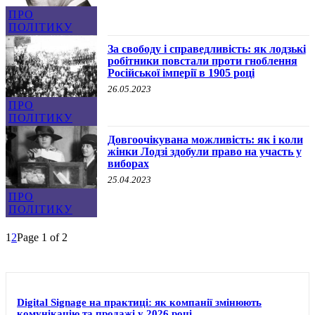
ПРО
ПОЛІТИКУ
За свободу і справедливість: як лодзькі
робітники повстали проти гноблення
Російської імперії в 1905 році
26.05.2023
ПРО
ПОЛІТИКУ
Довгоочікувана можливість: як і коли
жінки Лодзі здобули право на участь у
виборах
25.04.2023
ПРО
ПОЛІТИКУ
1
2
Page 1 of 2
Digital Signage на практиці: як компанії змінюють
комунікацію та продажі у 2026 році