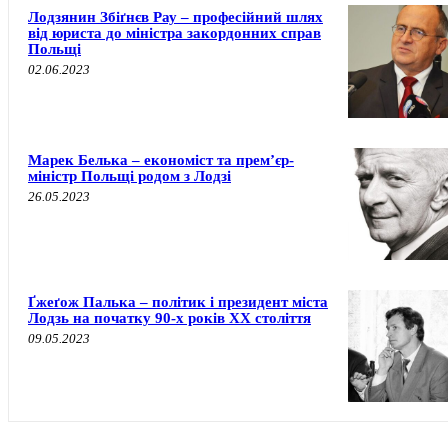
Лодзянин Збіґнєв Рау – професійний шлях
від юриста до міністра закордонних справ
Польщі
02.06.2023
Марек Белька – економіст та прем’єр-
міністр Польщі родом з Лодзі
26.05.2023
Ґжеґож Палька – політик і президент міста
Лодзь на початку 90-х років XX століття
09.05.2023