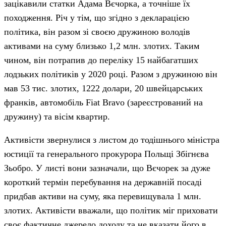
зацікавили статки Адама Вєчорка, а точніше їх
походження. Річ у тім, що згідно з декларацією
політика, він разом зі своєю дружиною володів
активами на суму близько 1,2 млн. злотих. Таким
чином, він потрапив до переліку 15 найбагатших
лодзьких політиків у 2020 році. Разом з дружиною він
мав 53 тис. злотих, 1222 долари, 20 швейцарських
франків, автомобіль Fiat Bravo (зареєстрований на
дружину) та вісім квартир.
Активісти звернулися з листом до тодішнього міністра
юстиції та генерального прокурора Польщі Збігнєва
Зьобро. У листі вони зазначали, що Вєчорек за дуже
короткий термін перебування на державній посаді
придбав активи на суму, яка перевищувала 1 млн.
злотих. Активісти вважали, що політик міг приховати
своє фактичне джерело доходу та не вказати його в