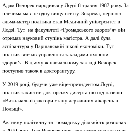
Адам Вєчорек народився у Лодзі 8 травня 1987 року. За
плечима мав не одну вищу освіту. Зокрема, першою
альма-матер політика став Медичний університет в
Лодзі. Тут на факультеті «Громадського здоров’я» він
отримав науковий ступінь магістра. А далі була
аспірантура у Варшавській школі економіки. Тут
політик вивчав управління закладами охорони
здоров’я. В цьому ж навчальному закладі Вєчорек
поступив також в докторантуру.
У 2019 році, будучи уже віце-президентом Лодзі,
політик захистив докторську дисертацію під назвою
«Визначальні фактори стану державних лікарень в
Польщі».
Активну політичну та громадську діяльність розпочав
у 2010 році. Тоді Вєчорек став депутатом міської ради