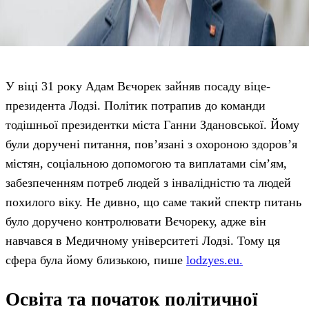
У віці 31 року Адам Вєчорек зайняв посаду віце-
президента Лодзі. Політик потрапив до команди
тодішньої президентки міста Ганни Здановської. Йому
були доручені питання, пов’язані з охороною здоров’я
містян, соціальною допомогою та виплатами сім’ям,
забезпеченням потреб людей з інвалідністю та людей
похилого віку. Не дивно, що саме такий спектр питань
було доручено контролювати Вєчореку, адже він
навчався в Медичному університеті Лодзі. Тому ця
сфера була йому близькою, пише
lodzyes.eu.
Освіта та початок політичної