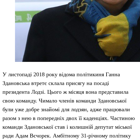
У листопаді 2018 року відома політикиня Ганна
Здановська втретє склала присягу на посаді
президента Лодзі. Цього ж місяця вона представила
свою команду. Чимало членів команди Здановської
були уже добре знайомі для лодзян, адже працювали
разом з нею в попередніх двох її каденціях. Частиною
команди Здановської став і колишній депутат міської
ради Адам Вєчорек. Амбітному 31-річному політику