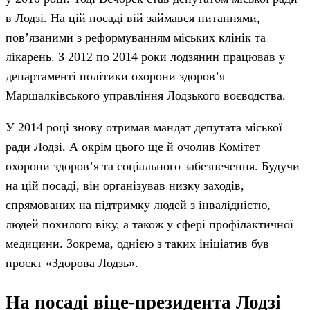
в Лодзі. На цій посаді вій займався питаннями,
пов’язаними з реформуванням міських клінік та
лікарень. З 2012 по 2014 роки лодзянин працював у
департаменті політики охорони здоров’я
Маршалківського управління Лодзького воєводства.
У 2014 році знову отримав мандат депутата міської
ради Лодзі. А окрім цього ще й очолив Комітет
охорони здоров’я та соціального забезпечення. Будучи
на цій посаді, він організував низку заходів,
спрямованих на підтримку людей з інвалідністю,
людей похилого віку, а також у сфері профілактичної
медицини. Зокрема, однією з таких ініціатив був
проєкт «Здорова Лодзь».
На посаді віце-президента Лодзі