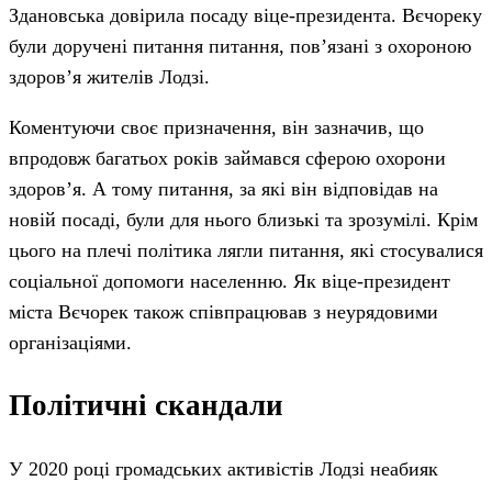
Здановська довірила посаду віце-президента. Вєчореку
були доручені питання питання, пов’язані з охороною
здоров’я жителів Лодзі.
Коментуючи своє призначення, він зазначив, що
впродовж багатьох років займався сферою охорони
здоров’я. А тому питання, за які він відповідав на
новій посаді, були для нього близькі та зрозумілі. Крім
цього на плечі політика лягли питання, які стосувалися
соціальної допомоги населенню. Як віце-президент
міста Вєчорек також співпрацював з неурядовими
організаціями.
Політичні скандали
У 2020 році громадських активістів Лодзі неабияк