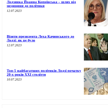
Лодзянка Йоанна Копцінська – шлях від
медицини до політики
12.07.2023
Візити президента Леха Качинського до
Лодзі: як це було
12.07.2023
Топ-5 найбагатших політиків Лодзі початку
20-х років XXI століття
10.07.2023