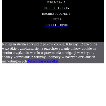
ПРО МЕРА
17
ПРО ПОЛІТИКУ
15
ВОЄННА ІСТОРІЯ
15
ІНШЕ
4
БЕЗ КАТЕГОРІЇ
0
Niniejsza strona korzysta z plików cookie. Klikając „Zezwól na
wszystkie”, zgadzasz się na przechowywanie plików cookie na
swoim urządzeniu w celu usprawnienia nawigacji w witrynie,
analizy korzystania z witryny i pomocy w naszych działaniach
marketingowych
Zezwól na wszystkie
.
.
.