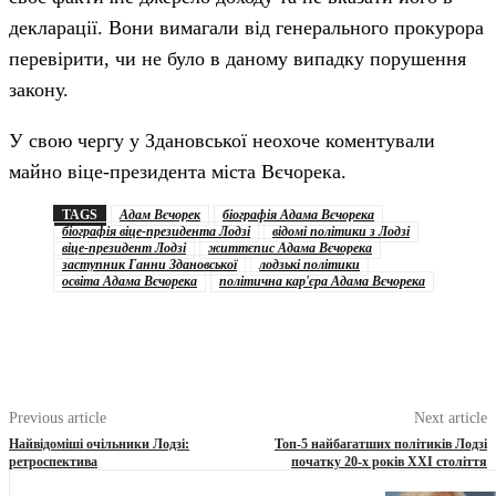
декларації. Вони вимагали від генерального прокурора
перевірити, чи не було в даному випадку порушення
закону.
У свою чергу у Здановської неохоче коментували
майно віце-президента міста Вєчорека.
TAGS
Адам Вєчорек
біографія Адама Вєчорека
біографія віце-президента Лодзі
відомі політики з Лодзі
віце-президент Лодзі
життєпис Адама Вєчорека
заступник Ганни Здановської
лодзькі політики
освіта Адама Вєчорека
політична кар'єра Адама Вєчорека
Previous article
Next article
Найвідоміші очільники Лодзі:
Топ-5 найбагатших політиків Лодзі
ретроспектива
початку 20-х років XXI століття