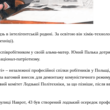
ь в інтелігентській родині. За освітою він хімік-техноло
ехніці).
 співробітником у своїй альма-матер. Юний Палька дотр
аціонал-патріотизму.
» – незалежної професійної спілки робітників у Польщі,
ла вагомий внесок для демонтажу комуністичного режиму
ий комітет Лодзької Політехніки, за що пізніше, після в
вулиці Наврот, 43 був створений лодзький осередок проф