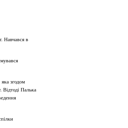
г. Навчався в
имувався
 яка згодом
. Відтоді Палька
ведення
спілки