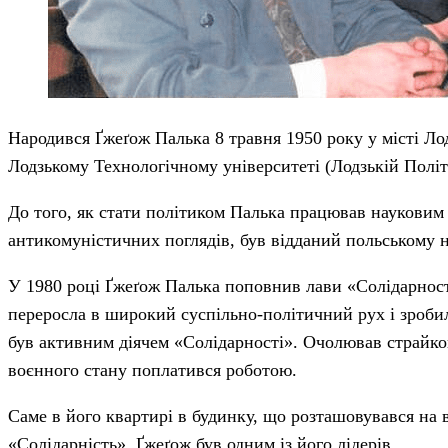
Народився Ґжеґож Палька 8 травня 1950 року у місті Лодз
Лодзькому Технологічному університеті (Лодзькій Політ
До того, як стати політиком Палька працював науковим
антикомуністичних поглядів, був відданий польському н
У 1980 році Ґжеґож Палька поповнив лави «Солідарності
переросла в широкий суспільно-політичний рух і зроби
був активним діячем «Солідарності». Очолював страйков
воєнного стану поплатився роботою.
Саме в його квартирі в будинку, що розташовувався на 
«Солідарність». Ґжеґож був одним із його лідерів.