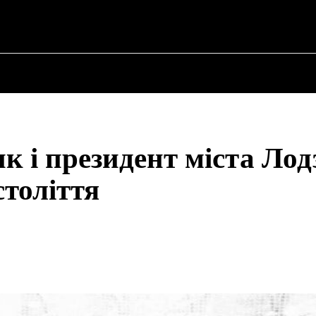
ПРО ПОЛІТИКУ
ПРО МЕРА
ВОЄННА ІСТО
к і президент міста Лод
століття
Share