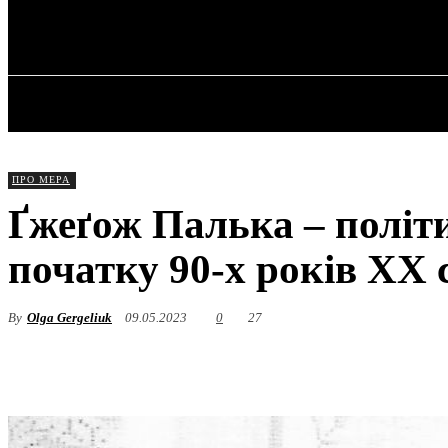
✓ LODZ ✗
Четвер, 6 Серпня, 2026
ГОЛОВНА
ПРО МЕРА
Ґжеґож Палька – політи
початку 90-х років XX 
By
Olga Gergeliuk
09.05.2023
0
27