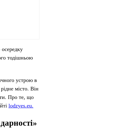
о осередку
ного тодішньою
ичного устрою в
рідне місто. Він
ти. Про те, що
айті
lodzyes.eu.
ідарності»