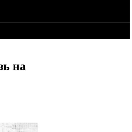
РІЯ
СТАТТІ
зь на