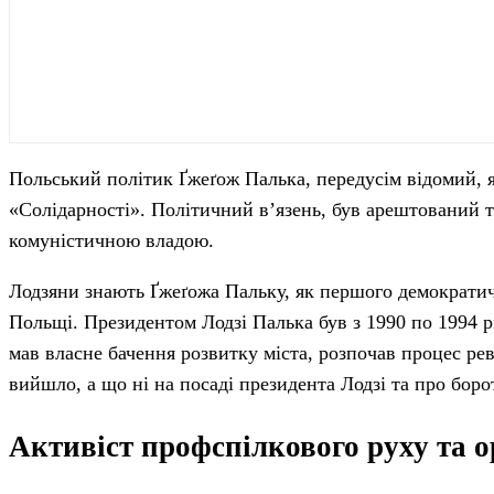
Польський політик Ґжеґож Палька, передусім відомий, як
«Солідарності». Політичний в’язень, був арештований т
комуністичною владою.
Лодзяни знають Ґжеґожа Пальку, як першого демократич
Польщі. Президентом Лодзі Палька був з 1990 по 1994 р
мав власне бачення розвитку міста, розпочав процес реві
вийшло, а що ні на посаді президента Лодзі та про боро
Активіст профспілкового руху та о