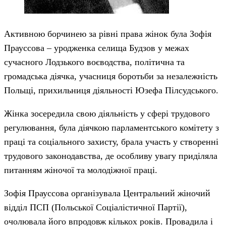
Активною борчинею за рівні права жінок була Зофія
Прауссова – уродженка селища Будзов у межах
сучасного Лодзького воєводства, політична та
громадська діячка, учасниця боротьби за незалежність
Польщі, прихильниця діяльності Юзефа Пілсудського.
Жінка зосередила свою діяльність у сфері трудового
регулювання, була діячкою парламентського комітету з
праці та соціального захисту, брала участь у створенні
трудового законодавства, де особливу увагу приділяла
питанням жіночої та молодіжної праці.
Зофія Прауссова організувала Центральний жіночий
відділ ПСП (Польської Соціалістичної Партії),
очолювала його впродовж кількох років. Провадила і