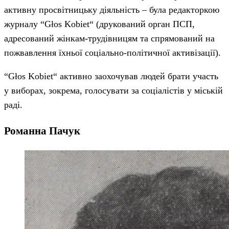
активну просвітницьку діяльність – була редакторкою
журналу “Głos Kobiet“ (друкований орган ПСП,
адресований жінкам-трудівницям та спрямований на
пожвавлення їхньої соціально-політичної активізації).
“Głos Kobiet“ активно заохочував людей брати участь
у виборах, зокрема, голосувати за соціалістів у міській
раді.
Романна Пачук