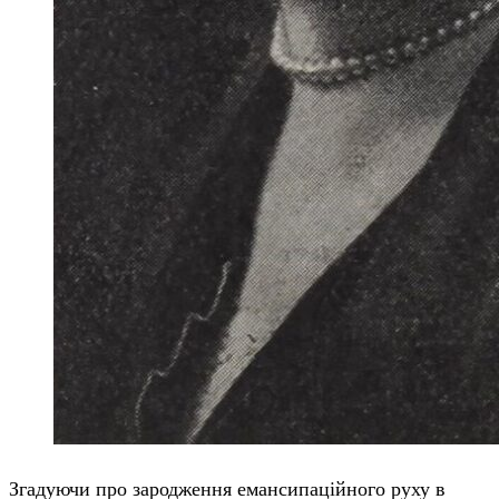
Згадуючи про зародження емансипаційного руху в