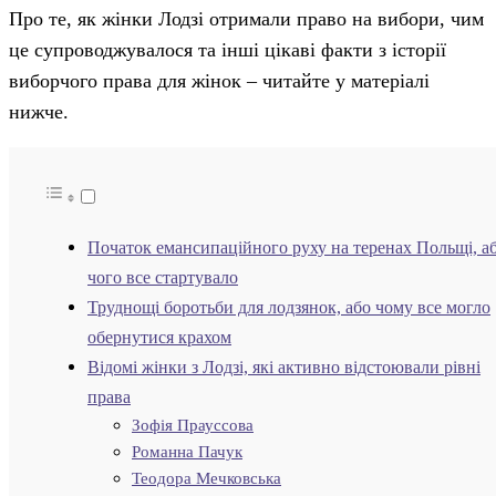
Про те, як жінки Лодзі отримали право на вибори, чим
це супроводжувалося та інші цікаві факти з історії
виборчого права для жінок – читайте у матеріалі
нижче.
Початок емансипаційного руху на теренах Польщі, аб
чого все стартувало
Труднощі боротьби для лодзянок, або чому все могло
обернутися крахом
Відомі жінки з Лодзі, які активно відстоювали рівні
права
Зофія Прауссова
Романна Пачук
Теодора Мечковська