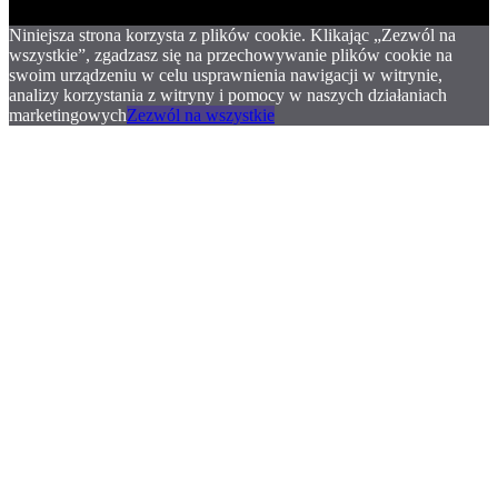
Niniejsza strona korzysta z plików cookie. Klikając „Zezwól na
wszystkie”, zgadzasz się na przechowywanie plików cookie na
swoim urządzeniu w celu usprawnienia nawigacji w witrynie,
analizy korzystania z witryny i pomocy w naszych działaniach
marketingowych
Zezwól na wszystkie
.
.
.