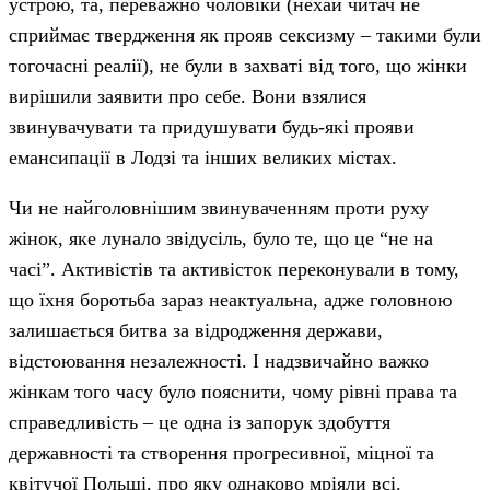
устрою, та, переважно чоловіки (нехай читач не
сприймає твердження як прояв сексизму – такими були
тогочасні реалії), не були в захваті від того, що жінки
вирішили заявити про себе. Вони взялися
звинувачувати та придушувати будь-які прояви
емансипації в Лодзі та інших великих містах.
Чи не найголовнішим звинуваченням проти руху
жінок, яке лунало звідусіль, було те, що це “не на
часі”. Активістів та активісток переконували в тому,
що їхня боротьба зараз неактуальна, адже головною
залишається битва за відродження держави,
відстоювання незалежності. І надзвичайно важко
жінкам того часу було пояснити, чому рівні права та
справедливість – це одна із запорук здобуття
державності та створення прогресивної, міцної та
квітучої Польщі, про яку однаково мріяли всі.