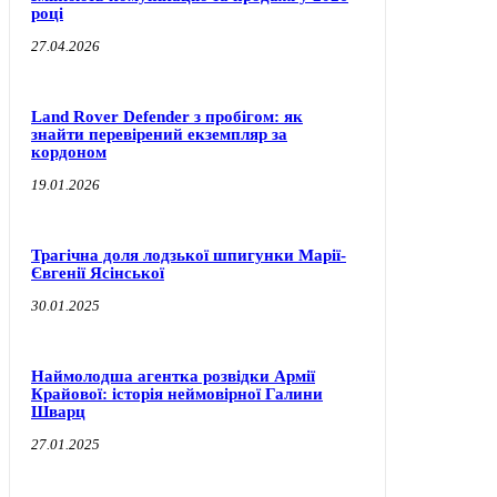
році
27.04.2026
Land Rover Defender з пробігом: як
знайти перевірений екземпляр за
кордоном
19.01.2026
Трагічна доля лодзької шпигунки Марії-
Євгенії Ясінської
30.01.2025
Наймолодша агентка розвідки Армії
Крайової: історія неймовірної Галини
Шварц
27.01.2025