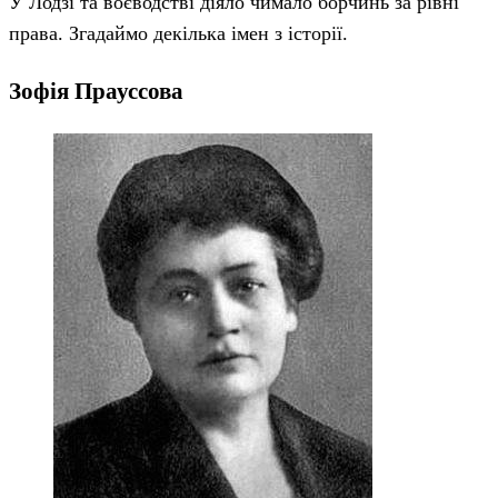
У Лодзі та воєводстві діяло чимало борчинь за рівні
права. Згадаймо декілька імен з історії.
Зофія Прауссова