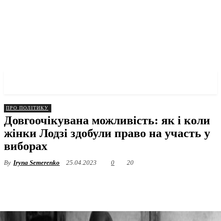
✓ LODZ ✗
ПРО ПОЛІТИКУ
Довгоочікувана можливість: як і коли
жінки Лодзі здобули право на участь у
виборах
By
Iryna Semerenko
25.04.2023
0
20