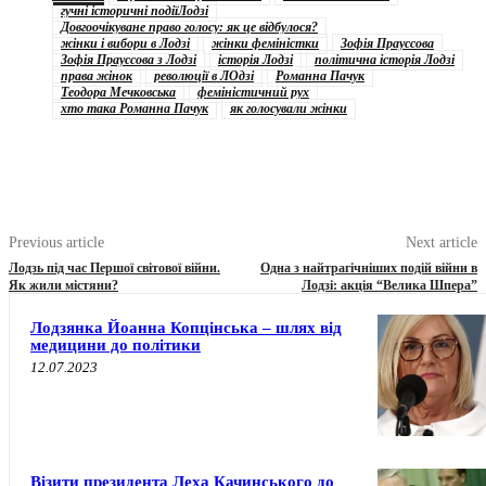
гучні історичні подіїЛодзі
Довгоочікуване право голосу: як це відбулося?
жінки і вибори в Лодзі
жінки феміністки
Зофія Прауссова
Зофія Прауссова з Лодзі
історія Лодзі
політична історія Лодзі
права жінок
революції в ЛОдзі
Романна Пачук
Теодора Мечковська
феміністичний рух
хто така Романна Пачук
як голосували жінки
Previous article
Next article
Лодзь під час Першої світової війни.
Одна з найтрагічніших подій війни в
Як жили містяни?
Лодзі: акція “Велика Шпера”
Лодзянка Йоанна Копцінська – шлях від
медицини до політики
12.07.2023
Візити президента Леха Качинського до