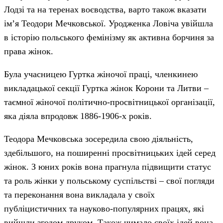
Лодзі та на теренах воєводства, варто також вказати
ім’я Теодори Мечковської. Уродженка Ловіча увійшла
в історію польського фемінізму як активна борчиня за
права жінок.
Була учасницею Гуртка жіночої праці, членкинею
викладацької секції Гуртка жінок Корони та Литви –
таємної жіночої політично-просвітницької організації,
яка діяла впродовж 1886-1906-х років.
Теодора Мечковська зосередила свою діяльність,
здебільшого, на поширенні просвітницьких ідей серед
жінок. З юних років вона прагнула підвищити статус
та роль жінки у польському суспільстві – свої погляди
та переконання вона викладала у своїх
публіцистичних та науково-популярних працях, які
вийшли згодом друком. Також чимало своїх ідей вона