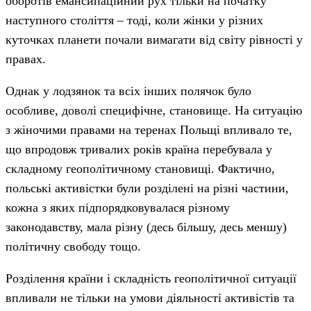
оборотів емансипаційний рух тільки на початку
наступного століття – тоді, коли жінки у різних
куточках планети почали вимагати від світу рівності у
правах.
Однак у лодзянок та всіх інших полячок було
особливе, доволі специфічне, становище. На ситуацію
з жіночими правами на теренах Польщі впливало те,
що впродовж тривалих років країна перебувала у
складному геополітичному становищі. Фактично,
польські активістки були розділені на різні частини,
кожна з яких підпорядковувалася різному
законодавству, мала різну (десь більшу, десь меншу)
політичну свободу тощо.
Розділення країни і складність геополітичної ситуації
впливали не тільки на умови діяльності активістів та