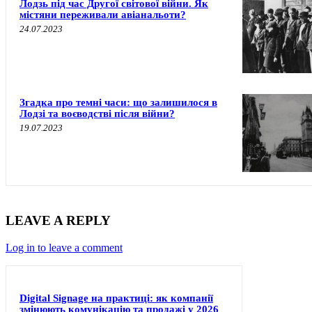
Лодзь під час Другої світової війни. Як
містяни переживали авіанальоти?
24.07.2023
Згадка про темні часи: що залишилося в
Лодзі та воєводстві після війни?
19.07.2023
LEAVE A REPLY
Log in to leave a comment
Digital Signage на практиці: як компанії
змінюють комунікацію та продажі у 2026