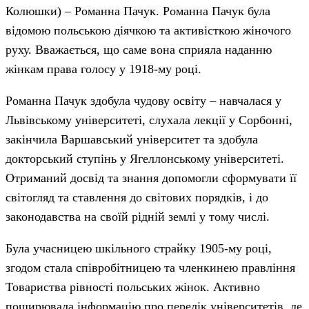
Колюшки) – Романна Пачук. Романна Пачук була
відомою польською діячкою та активісткою жіночого
руху. Вважається, що саме вона сприяла наданню
жінкам права голосу у 1918-му році.
Романна Пачук здобула чудову освіту – навчалася у
Львівському університеті, слухала лекції у Сорбонні,
закінчила Варшавський університет та здобула
докторський ступінь у Ягеллонському університеті.
Отриманий досвід та знання допомогли сформувати її
світогляд та ставлення до світових порядків, і до
законодавства на своїй рідній землі у тому числі.
Була учасницею шкільного страйку 1905-му році,
згодом стала співробітницею та членкинею правління
Товариства рівності польських жінок. Активно
поширювала інформацію про перелік університетів, де