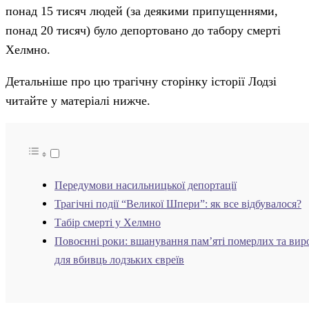
понад 15 тисяч людей (за деякими припущеннями,
понад 20 тисяч) було депортовано до табору смерті
Хелмно.
Детальніше про цю трагічну сторінку історії Лодзі
читайте у матеріалі нижче.
Передумови насильницької депортації
Трагічні події “Великої Шпери”: як все відбувалося?
Табір смерті у Хелмно
Повоєнні роки: вшанування пам’яті померлих та вир
для вбивць лодзьких євреїв