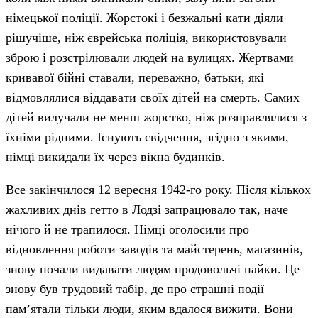
німецької поліції. Жорстокі і безжальні кати діяли
рішучіше, ніж єврейська поліція, використовували
зброю і розстрілювали людей на вулицях. Жертвами
кривавої бійні ставали, переважно, батьки, які
відмовлялися віддавати своїх дітей на смерть. Самих
дітей вилучали не менш жорстко, ніж розправлялися з
їхніми рідними. Існують свідчення, згідно з якими,
німці викидали їх через вікна будинків.
Все закінчилося 12 вересня 1942-го року. Після кількох
жахливих днів гетто в Лодзі запрацювало так, наче
нічого й не трапилося. Німці оголосили про
відновлення роботи заводів та майстерень, магазинів,
знову почали видавати людям продовольчі пайки. Це
знову був трудовий табір, де про страшні події
пам’ятали тільки люди, яким вдалося вижити. Вони