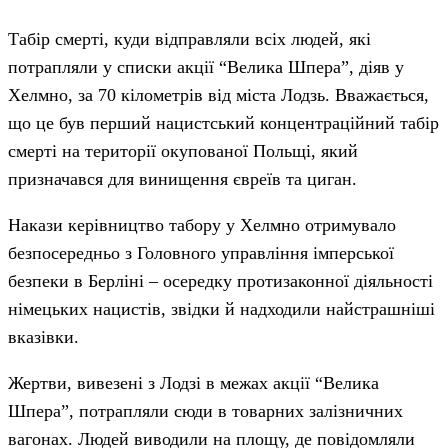
Табір смерті, куди відправляли всіх людей, які
потрапляли у списки акції “Велика Шпера”, діяв у
Хелмно, за 70 кілометрів від міста Лодзь. Вважається,
що це був перший нацистський концентраційний табір
смерті на території окупованої Польщі, який
призначався для винищення євреїв та циган.
Накази керівництво табору у Хелмно отримувало
безпосередньо з Головного управління імперської
безпеки в Берліні – осередку протизаконної діяльності
німецьких нацистів, звідки й надходили найстрашніші
вказівки.
Жертви, вивезені з Лодзі в межах акції “Велика
Шпера”, потрапляли сюди в товарних залізничних
вагонах. Людей виводили на площу, де повідомляли