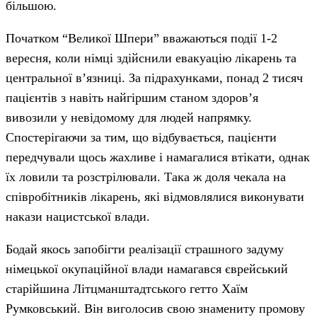
більшою.
Початком “Великої Шпери” вважаються події 1-2
вересня, коли німці здійснили евакуацію лікарень та
центральної в’язниці. За підрахунками, понад 2 тисяч
пацієнтів з навіть найгіршим станом здоров’я
вивозили у невідомому для людей напрямку.
Спостерігаючи за тим, що відбувається, пацієнти
передчували щось жахливе і намагалися втікати, однак
їх ловили та розстрілювали. Така ж доля чекала на
співробітників лікарень, які відмовлялися виконувати
накази нацистської влади.
Бодай якось запобігти реалізації страшного задуму
німецької окупаційної влади намагався єврейський
старійшина Літцманштадтського гетто Хаїм
Румковський. Він виголосив свою знамениту промову