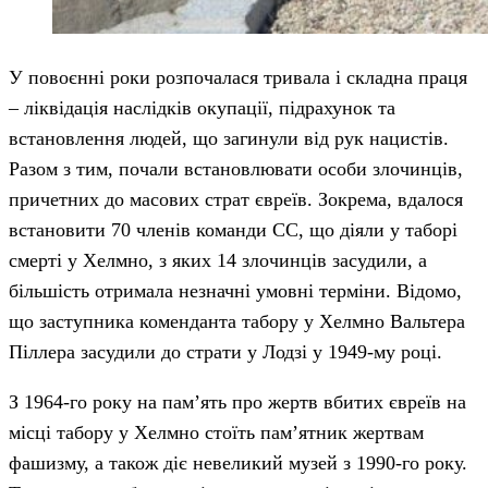
У повоєнні роки розпочалася тривала і складна праця
– ліквідація наслідків окупації, підрахунок та
встановлення людей, що загинули від рук нацистів.
Разом з тим, почали встановлювати особи злочинців,
причетних до масових страт євреїв. Зокрема, вдалося
встановити 70 членів команди СС, що діяли у таборі
смерті у Хелмно, з яких 14 злочинців засудили, а
більшість отримала незначні умовні терміни. Відомо,
що заступника коменданта табору у Хелмно Вальтера
Піллера засудили до страти у Лодзі у 1949-му році.
З 1964-го року на пам’ять про жертв вбитих євреїв на
місці табору у Хелмно стоїть пам’ятник жертвам
фашизму, а також діє невеликий музей з 1990-го року.