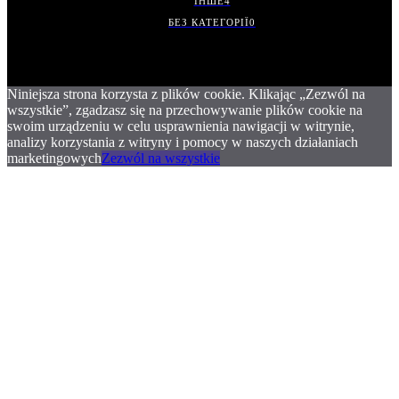
ІНШЕ
4
БЕЗ КАТЕГОРІЇ
0
Niniejsza strona korzysta z plików cookie. Klikając „Zezwól na
wszystkie”, zgadzasz się na przechowywanie plików cookie na
swoim urządzeniu w celu usprawnienia nawigacji w witrynie,
analizy korzystania z witryny i pomocy w naszych działaniach
marketingowych
Zezwól na wszystkie
.
.
.