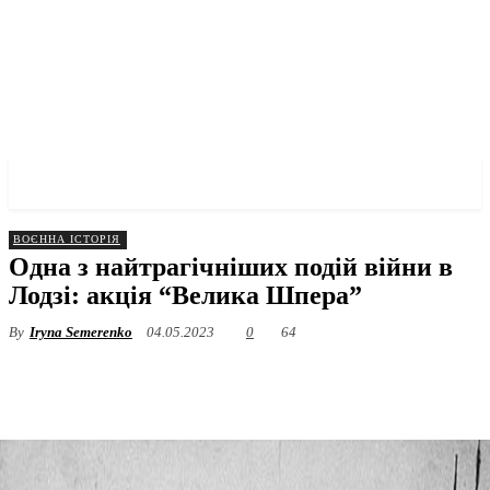
✓ LODZ ✗
ВОЄННА ІСТОРІЯ
Одна з найтрагічніших подій війни в
Лодзі: акція “Велика Шпера”
By
Iryna Semerenko
04.05.2023
0
64