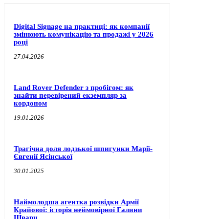
Digital Signage на практиці: як компанії
змінюють комунікацію та продажі у 2026
році
27.04.2026
Land Rover Defender з пробігом: як
знайти перевірений екземпляр за
кордоном
19.01.2026
Трагічна доля лодзької шпигунки Марії-
Євгенії Ясінської
30.01.2025
Наймолодша агентка розвідки Армії
Крайової: історія неймовірної Галини
Шварц