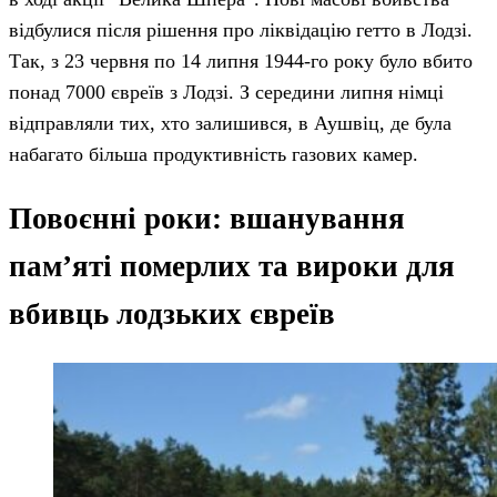
відбулися після рішення про ліквідацію гетто в Лодзі.
Так, з 23 червня по 14 липня 1944-го року було вбито
понад 7000 євреїв з Лодзі. З середини липня німці
відправляли тих, хто залишився, в Аушвіц, де була
набагато більша продуктивність газових камер.
Повоєнні роки: вшанування
пам’яті померлих та вироки для
вбивць лодзьких євреїв