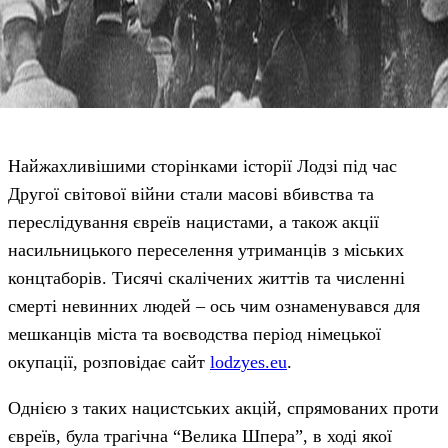
Найжахливішими сторінками історії Лодзі під час
Другої світової війни стали масові вбивства та
переслідування євреїв нацистами, а також акції
насильницького переселення утриманців з міських
концтаборів. Тисячі скалічених життів та численні
смерті невинних людей – ось чим ознаменувався для
мешканців міста та воєводства період німецької
окупації, розповідає сайт
lodzyes.eu
.
Однією з таких нацистських акцій, спрямованих проти
євреїв, була трагічна “Велика Шпера”, в ході якої