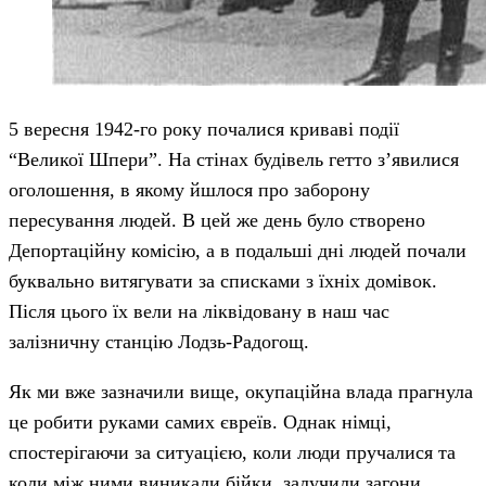
5 вересня 1942-го року почалися криваві події
“Великої Шпери”. На стінах будівель гетто з’явилися
оголошення, в якому йшлося про заборону
пересування людей. В цей же день було створено
Депортаційну комісію, а в подальші дні людей почали
буквально витягувати за списками з їхніх домівок.
Після цього їх вели на ліквідовану в наш час
залізничну станцію Лодзь-Радогощ.
Як ми вже зазначили вище, окупаційна влада прагнула
це робити руками самих євреїв. Однак німці,
спостерігаючи за ситуацією, коли люди пручалися та
коли між ними виникали бійки, залучили загони