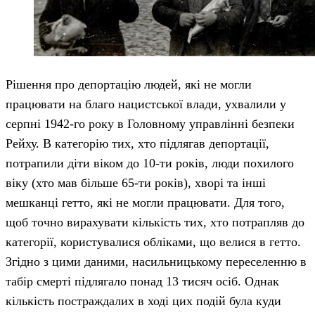
Рішення про депортацію людей, які не могли
працювати на благо нацистської влади, ухвалили у
серпні 1942-го року в Головному управлінні безпеки
Рейху. В категорію тих, хто підлягав депортації,
потрапили діти віком до 10-ти років, люди похилого
віку (хто мав більше 65-ти років), хворі та інші
мешканці гетто, які не могли працювати. Для того,
щоб точно вирахувати кількість тих, хто потрапляв до
категорії, користувалися обліками, що велися в гетто.
Згідно з цими даними, насильницькому переселенню в
табір смерті підлягало понад 13 тисяч осіб. Однак
кількість постраждалих в ході цих подій була куди