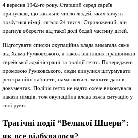
4 вересня 1942-го року. Старший серед євреїв
припускав, що загальне число людей, яких хочуть
позбутися німці, сягало 24 тисяч. Стривожений, він
прагнув вберегти від такої долі бодай частину дітей.
Підготувати списки окупаційна влада вимагала саме
від Хаїма Румковського, а також від інших працівників
єврейської адміністрації та поліції гетто. Попереджені
промовою Румковського, люди кинулися штурмувати
реєстраційні кабінети, намагаючись змінити дані в
документах. Поліція гетто не надто охоче виконувала
накази німців, тож окупаційна влада взяла ситуацію у
свої руки.
Трагічні події “Великої Шпери”:
як все відбувалося?