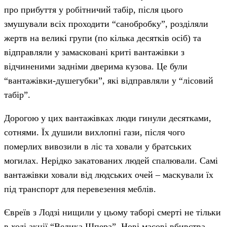
про прибуття у робітничий табір, після цього
змушували всіх проходити “санобробку”, розділяли
жертв на великі групи (по кілька десятків осіб) та
відправляли у замасковані криті вантажівки з
відчиненими задніми дверима кузова. Це були
“вантажівки-душегубки”, які відправляли у “лісовий
табір”.
Дорогою у цих вантажівках люди гинули десятками,
сотнями. Їх душили вихлопні гази, після чого
померлих вивозили в ліс та ховали у братських
могилах. Нерідко закатованих людей спалювали. Самі
вантажівки ховали від людських очей – маскували їх
під транспорт для перевезення меблів.
Євреїв з Лодзі нищили у цьому таборі смерті не тільки
в ході акції “Велика Шпера”. Нові масові вбивства