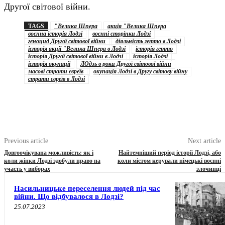
Другої світової війни.
TAGS
"Велика Шпера
акція "Велика Шпера
воєнна історія Лодзі
воєнні сторінки Лодзі
геноцид Другої світової війни
діяльність гетто в Лодзі
історія акції "Велика Шпера в Лодзі
історія гетто
історія Другої світової війни в Лодзі
історія Лодзі
історія окупації
ЛОдзь в роки Другої світової війни
масові страти євреїв
окупація Лодзі в Другу світову війну
страти євреїв в Лодзі
Previous article
Next article
Довгоочікувана можливість: як і
Найтемніший період історії Лодзі, або
коли жінки Лодзі здобули право на
коли містом керували німецькі воєнні
участь у виборах
злочинці
Насильницьке переселення людей під час
війни. Що відбувалося в Лодзі?
25.07.2023