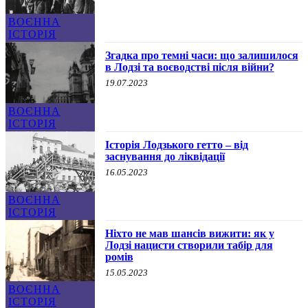
ВОЄННА
ІСТОРІЯ
Згадка про темні часи: що залишилося
в Лодзі та воєводстві після війни?
19.07.2023
ВОЄННА
ІСТОРІЯ
Історія Лодзького гетто – від
заснування до ліквідації
16.05.2023
ВОЄННА
ІСТОРІЯ
Ніхто не мав шансів вижити: як у
Лодзі нацисти створили табір для
ромів
15.05.2023
ВОЄННА
ІСТОРІЯ