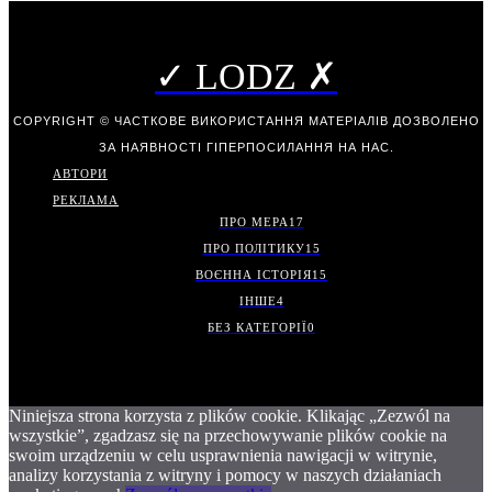
✓ LODZ ✗
COPYRIGHT © ЧАСТКОВЕ ВИКОРИСТАННЯ МАТЕРІАЛІВ ДОЗВОЛЕНО
ЗА НАЯВНОСТІ ГІПЕРПОСИЛАННЯ НА НАС.
АВТОРИ
РЕКЛАМА
ПРО МЕРА
17
ПРО ПОЛІТИКУ
15
ВОЄННА ІСТОРІЯ
15
ІНШЕ
4
БЕЗ КАТЕГОРІЇ
0
Niniejsza strona korzysta z plików cookie. Klikając „Zezwól na
wszystkie”, zgadzasz się na przechowywanie plików cookie na
swoim urządzeniu w celu usprawnienia nawigacji w witrynie,
analizy korzystania z witryny i pomocy w naszych działaniach