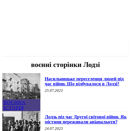
✓ LODZ ✗
воєнні сторінки Лодзі
Насильницьке переселення людей під
час війни. Що відбувалося в Лодзі?
25.07.2023
ВОЄННА
ІСТОРІЯ
Лодзь під час Другої світової війни. Як
містяни переживали авіанальоти?
24.07.2023