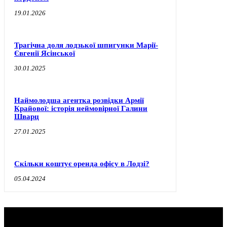
19.01.2026
Трагічна доля лодзької шпигунки Марії-
Євгенії Ясінської
30.01.2025
Наймолодша агентка розвідки Армії
Крайової: історія неймовірної Галини
Шварц
27.01.2025
Скільки коштує оренда офісу в Лодзі?
05.04.2024