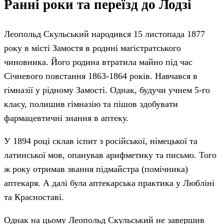
Ранні роки та переїзд до Лодзі
Леопольд Скульський народився 15 листопада 1877
року в місті Замостя в родині магістратського
чиновника. Його родина втратила майно під час
Січневого повстання 1863-1864 років. Навчався в
гімназії у рідному Замості. Однак, будучи учнем 5-го
класу, полишив гімназію та пішов здобувати
фармацевтичні знання в аптеку.
У 1894 році склав іспит з російської, німецької та
латинської мов, опанував арифметику та письмо. Того
ж року отримав звання підмайстра (помічника)
аптекаря. А далі була аптекарська практика у Любліні
та Красноставі.
Однак на цьому Леопольд Скульський не завершив