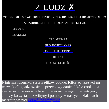
✓ LODZ ✗
COPYRIGHT © ЧАСТКОВЕ ВИКОРИСТАННЯ МАТЕРІАЛІВ ДОЗВОЛЕНО
ЗА НАЯВНОСТІ ГІПЕРПОСИЛАННЯ НА НАС.
АВТОРИ
РЕКЛАМА
ПРО МЕРА
17
ПРО ПОЛІТИКУ
15
ВОЄННА ІСТОРІЯ
15
ІНШЕ
4
БЕЗ КАТЕГОРІЇ
0
Niniejsza strona korzysta z plików cookie. Klikając „Zezwól na
wszystkie”, zgadzasz się na przechowywanie plików cookie na
swoim urządzeniu w celu usprawnienia nawigacji w witrynie,
analizy korzystania z witryny i pomocy w naszych działaniach
marketingowych
Zezwól na wszystkie
.
.
.