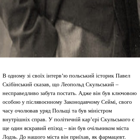
В одному зі своїх інтерв’ю польський історик Павел
Скібінський сказав, що Леопольд Скульський –
несправедливо забута постать. Адже він був ключовою
особою у післявоєнному Законодавчому Сеймі, свого
часу очолював уряд Польщі та був міністром
внутрішніх справ. У політичній кар’єрі Скульського є
ще один яскравий епізод – він був очільником міста
Лодзь. До нашого міста він приїхав, як фармацевт.