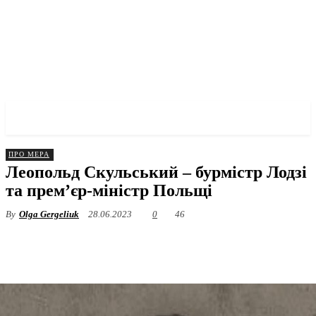
✓ LODZ ✗
ПРО МЕРА
Леопольд Скульський – бурмістр Лодзі
та прем’єр-міністр Польщі
By
Olga Gergeliuk
28.06.2023
0
46