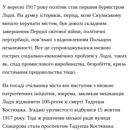
У вересні 1917 року політик став першим бурмістром
Лодзі. На думку істориків, період, коли Скульському
випало керувати містом, був доволі складним:
завершення Першої світової війни, політичні
пертурбації, пов’язані з відновленням Польщею
незалежності. Все це супроводжувалося низкою
гострих соціально-економічних проблем у Лодзі, таких
як, спад промислового виробництва, безробіття, криза
постачання продовольства тощо.
На посаді очільника міста він виступив з низкою
патріотичних ініціатив, зокрема, закликав мешканців
Лодзі відзначити 100-річчя зі смерті Тадуеша
Костюшка. Згадані урочистості відбулися 15 жовтня
1917 року. Тоді ж рішенням міської ради вулиця
Спацерова стала проспектом Тадуеша Костюшка.