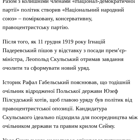
Разом з колишніми членами «Націонал-демократичної
партії» політик створив «Національний народний
союз» – помірковану, консервативну,
правоцентристську партію.
Після того, як 11 грудня 1919 року Ігнацій
Падеревський пішов у відставку з посади прем’єр-
міністра, Леопольд Скульський отримав завдання
очолити та сформувати новий уряд.
Історик Рафал Габельський пояснював, що тодішній
очільник відродженої Польської держави Юзеф
Пілсудський хотів, щоб главою уряду був політик від
правоцентристської опозиції. Кандидатура
Скульського ідеально підходила для посередництва між
очільником держави та правим крилом Сейму.