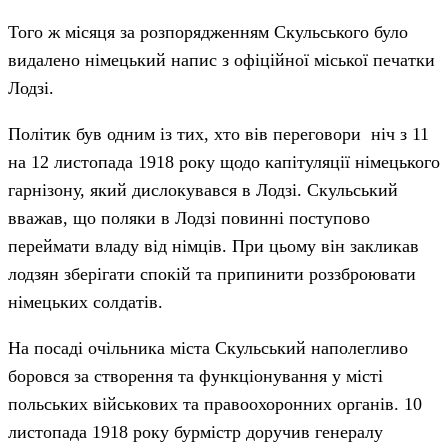
Того ж місяця за розпорядженням Скульського було
видалено німецький напис з офіційної міської печатки
Лодзі.
Політик був одним із тих, хто вів переговори ніч з 11
на 12 листопада 1918 року щодо капітуляції німецького
гарнізону, який дислокувався в Лодзі. Скульський
вважав, що поляки в Лодзі повинні поступово
переймати владу від німців. При цьому він закликав
лодзян зберігати спокій та припинити роззброювати
німецьких солдатів.
На посаді очільника міста Скульський наполегливо
боровся за створення та функціонування у місті
польських військових та правоохоронних органів. 10
листопада 1918 року бурмістр доручив генералу