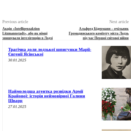
Previous article
Next article
Акція «Intelligenzaktion
Альфред Бідерманн – очільник
Litzmannstadt», або як німці
Громадянського комітету міста Лодзь
знищували інтелігенцію в Лодзі
під час Першої світової війни
Трагічна доля лодзької шпигунки Марії-
Євгенії Ясінської
30.01.2025
Наймолодша агентка розвідки Армії
Крайової: історія неймовірної Галини
Шварц
27.01.2025