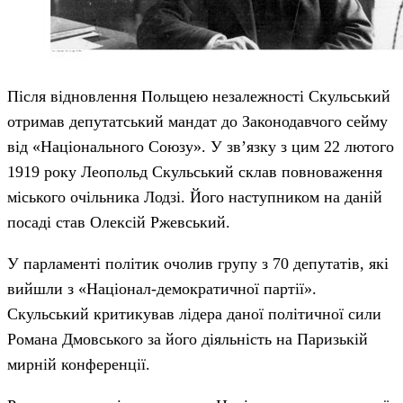
Після відновлення Польщею незалежності Скульський
отримав депутатський мандат до Законодавчого сейму
від «Національного Союзу». У зв’язку з цим 22 лютого
1919 року Леопольд Скульський склав повноваження
міського очільника Лодзі. Його наступником на даній
посаді став Олексій Ржевський.
У парламенті політик очолив групу з 70 депутатів, які
вийшли з «Націонал-демократичної партії».
Скульський критикував лідера даної політичної сили
Романа Дмовського за його діяльність на Паризькій
мирній конференції.