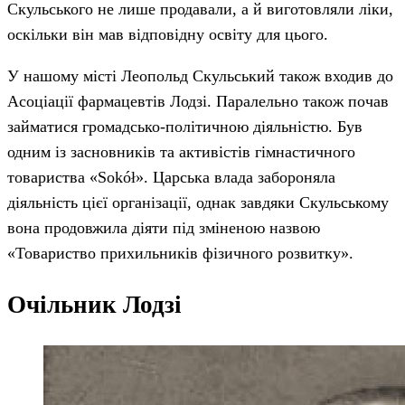
Скульського не лише продавали, а й виготовляли ліки,
оскільки він мав відповідну освіту для цього.
У нашому місті Леопольд Скульський також входив до
Асоціації фармацевтів Лодзі. Паралельно також почав
займатися громадсько-політичною діяльністю. Був
одним із засновників та активістів гімнастичного
товариства «Sokół». Царська влада забороняла
діяльність цієї організації, однак завдяки Скульському
вона продовжила діяти під зміненою назвою
«Товариство прихильників фізичного розвитку».
Очільник Лодзі