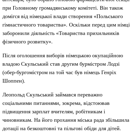
при Головному громадянському комітеті. Він також
домігся від німецької влади створення «Польського
гімнастичного товариства». Оскільки перед цим німці
заборонили діяльність «Товариства прихильників
фізичного розвитку».
Після оголошення виборів німецькою окупаційною
владою Скульський став другим бурмістром Лодзі
(обер-бургомістром на той час був німець Генріх
Шоппен).
Леопольд Скульський займався переважно
соціальними питаннями, зокрема, відстоював
підвищення зарплат вчителям, робітникам і
чиновникам. На його прохання міська рада збільшила
дотації на безкоштовні та пільгові обіди для дітей.