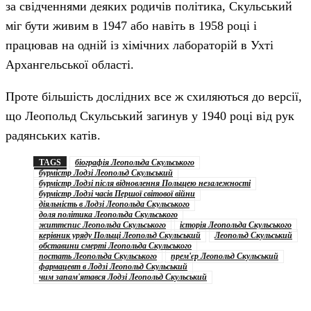
за свідченнями деяких родичів політика, Скульський
міг бути живим в 1947 або навіть в 1958 році і
працював на одній із хімічних лабораторій в Ухті
Архангельської області.
Проте більшість дослідних все ж схиляються до версії,
що Леопольд Скульський загинув у 1940 році від рук
радянських катів.
TAGS
біографія Леопольда Скульського
бурмістр Лодзі Леопольд Скульський
бурмістр Лодзі після відновлення Польщею незалежності
бурмістр Лодзі часів Першої світової війни
діяльність в Лодзі Леопольда Скульського
доля політика Леопольда Скульського
життєпис Леопольда Скульського
історія Леопольда Скульського
керівник уряду Польщі Леопольд Скульський
Леопольд Скульський
обставини смерті Леопольда Скульського
постать Леопольда Скульського
прем'єр Леопольд Скульський
фармацевт в Лодзі Леопольд Скульський
чим запам'ятався Лодзі Леопольд Скульський