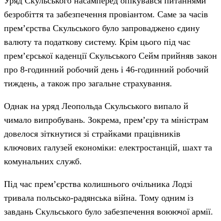
Уряд Скульського насамперед опікувався питаннями
безробіття та забезпечення провіантом. Саме за часів
прем’єрства Скульського було запроваджено єдину
валюту та податкову систему. Крім цього під час
прем’єрської каденції Скульського Сейм прийняв закон
про 8-годинний робочий день і 46-годинний робочий
тиждень, а також про загальне страхування.
Однак на уряд Леопольда Скульського випало й
чимало випробувань. Зокрема, прем’єру та міністрам
довелося зіткнутися зі страйками працівників
ключових галузей економіки: електростанцій, шахт та
комунальних служб.
Під час прем’єрства колишнього очільника Лодзі
тривала польсько-радянська війна. Тому одним із
завдань Скульського було забезпечення воюючої армії.