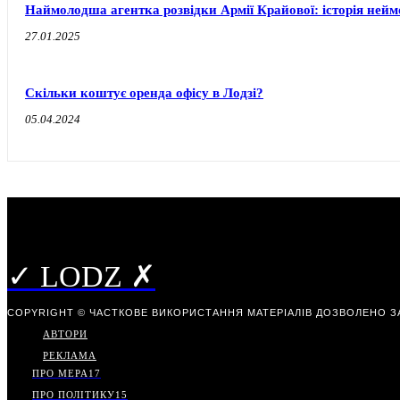
Наймолодша агентка розвідки Армії Крайової: історія ней
27.01.2025
Скільки коштує оренда офісу в Лодзі?
05.04.2024
✓ LODZ ✗
COPYRIGHT © ЧАСТКОВЕ ВИКОРИСТАННЯ МАТЕРІАЛІВ ДОЗВОЛЕНО З
АВТОРИ
РЕКЛАМА
ПРО МЕРА
17
ПРО ПОЛІТИКУ
15