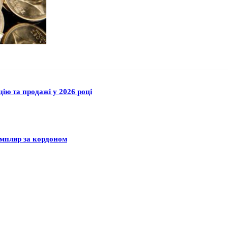
цію та продажі у 2026 році
емпляр за кордоном