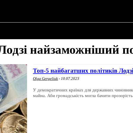
ПРО ПОЛІТИКУ
ПРО МЕРА
ВОЄННА ІСТО
 Лодзі найзаможніший п
Топ-5 найбагатших політиків Лодзі
Olga Gergeliuk
-
10.07.2023
У демократичних країнах для державних чиновникі
майна. Аби громадськість могла бачити прозорість 