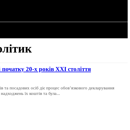
РІЯ
СТАТТІ
олітик
 початку 20-х років XXI століття
в та посадових осіб діє процес обов’язкового декларування
надходжень їх коштів та була...