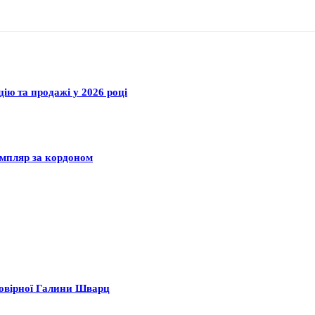
цію та продажі у 2026 році
емпляр за кордоном
мовірної Галини Шварц