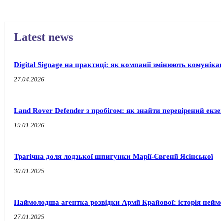
Latest news
Digital Signage на практиці: як компанії змінюють комуніка
27.04.2026
Land Rover Defender з пробігом: як знайти перевірений екз
19.01.2026
Трагічна доля лодзької шпигунки Марії-Євгенії Ясінської
30.01.2025
Наймолодша агентка розвідки Армії Крайової: історія ней
27.01.2025