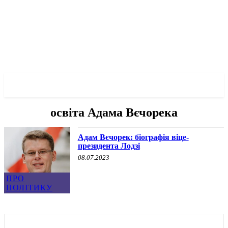
✓ LODZ ✗
освіта Адама Вєчорека
Адам Вєчорек: біографія віце-
президента Лодзі
08.07.2023
ПРО
ПОЛІТИКУ