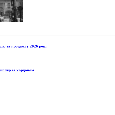
цію та продажі у 2026 році
емпляр за кордоном