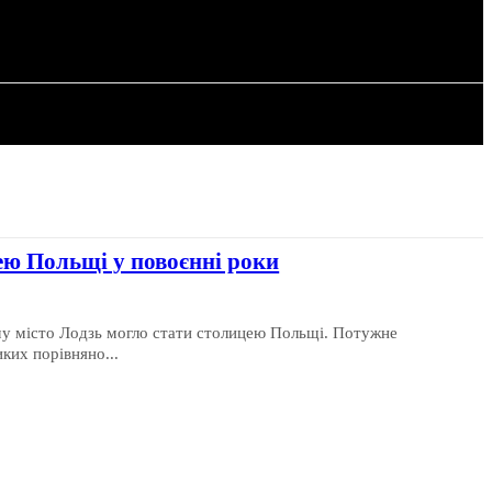
РІЯ
СТАТТІ
ею Польщі у повоєнні роки
ому місто Лодзь могло стати столицею Польщі. Потужне
иких порівняно...