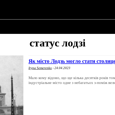
ПРО ПОЛІТИКУ
ПРО МЕРА
ВОЄННА ІСТО
статус лодзі
Як місто Лодзь могло стати столиц
Iryna Semerenko
-
24.04.2023
Мало кому відомо, що ще кілька десятків років т
індустріальне місто одне з небагатьох з-поміж вел