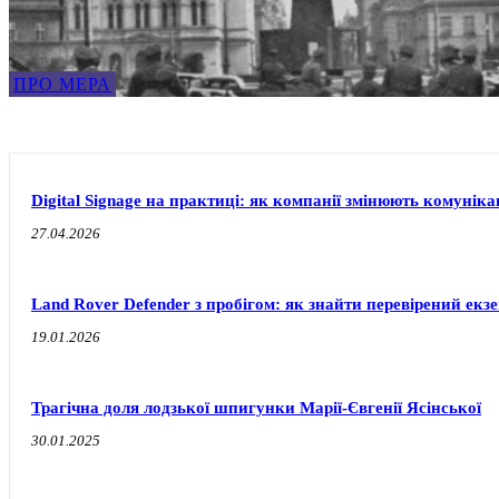
ПРО МЕРА
Digital Signage на практиці: як компанії змінюють комуніка
27.04.2026
Land Rover Defender з пробігом: як знайти перевірений екз
19.01.2026
Трагічна доля лодзької шпигунки Марії-Євгенії Ясінської
30.01.2025