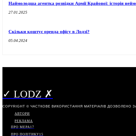
Наймолодша агентка розвідки Армії Крайової: історія ней
27.01.2025
Скільки коштує оренда офісу в Лодзі?
05.04.2024
✓ LODZ ✗
COPYRIGHT © ЧАСТКОВЕ ВИКОРИСТАННЯ МАТЕРІАЛІВ ДОЗВОЛЕНО З
АВТОРИ
РЕКЛАМА
ПРО МЕРА
17
ПРО ПОЛІТИКУ
15