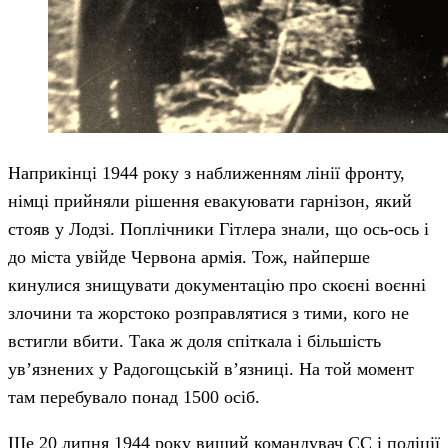
Наприкінці 1944 року з наближенням лінії фронту,
німці прийняли рішення евакуювати гарнізон, який
стояв у Лодзі. Поплічники Гітлера знали, що ось-ось і
до міста увійде Червона армія. Тож, найперше
кинулися знищувати документацію про скоєні воєнні
злочини та жорстоко розправлятися з тими, кого не
встигли вбити. Така ж доля спіткала і більшість
ув’язнених у Радогощській в’язниці. На той момент
там перебувало понад 1500 осіб.
Ще 20 липня 1944 року вищий командувач СС і поліції