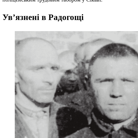
Ув’язнені в Радогощі