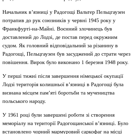
Начальник в’язниці у Радогощі Вальтер Пельцгаузен
потрапив до рук союзників у червні 1945 року у
Франкфурті-на-Майні. Воєнний злочинець був
доставлений до Лодзі, де постав перед окружним
судом. Як головний відповідальний за різанину в
Радогощі, Пельцгаузен був засуджений до страти через
повішення. Вирок було виконано 1 березня 1948 року.
У перші тижні після завершення німецької окупації
Лодзі територія колишньої в’язниці в Радогощі була
визнана місцем пам’яті боротьби та мучеництва
польського народу.
У 1961 році були завершені роботи зі створення
меморіалу на території Радогощанської в’язниці. Було
встановлено чорний мармуровий саркофаг на місці