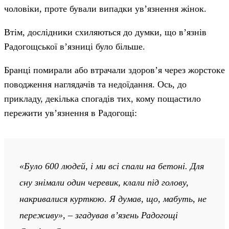
чоловіки, проте бували випадки ув’язнення жінок.
Втім, дослідники схиляються до думки, що в’язнів
Радогощської в’язниці було більше.
Бранці помирали або втрачали здоров’я через жорстоке
поводження наглядачів та недоїдання. Ось, до
прикладу, декілька спогадів тих, кому пощастило
пережити ув’язнення в Радогощі:
«Було 600 людей, і ми всі спали на бетоні. Для
сну знімали один черевик, клали під голову,
накривалися курткою. Я думав, що, мабуть, не
переживу», – згадував в’язень Радогощі