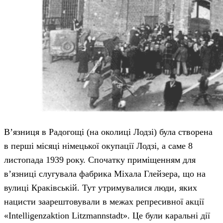
В’язниця в Радогощі (на околиці Лодзі) була створена
в перші місяці німецької окупації Лодзі, а саме 8
листопада 1939 року. Спочатку приміщенням для
в’язниці слугувала фабрика Міхала Глейзера, що на
вулиці Краківській. Тут утримувалися люди, яких
нацисти заарештовували в межах репресивної акції
«Intelligenzaktion Litzmannstadt». Це були каральні дії