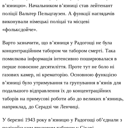
в’язницю». Начальником в’язниці став лейтенант
поліції Вальтер Пельцгаузен. А функції наглядачів
виконували німецькі поліцаї та місцеві
«фольксдойче».
Варто зазначити, що в’язниця у Радогощі не була
концентраційним табором чи табором смерті. Така
помилкова інформація інтенсивно поширювалася в
перше повоєнне десятиліття. Проте тут не боло ні
газових камер, ні крематорію. Основною функцією
в’язниці було утримування та групування в’язнів для
подальшого відправлення їх до концентраційних
таборів на примусові роботи або до великих в’язниць,
наприклад, до Серадзі чи Ленчиці.
У березні 1943 року в’язницю у Радогощі об’єднали з
поліцейським трудовим табором у Сікаві.