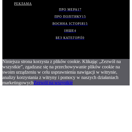
РЕКЛАМА
ПРО МЕРА
17
ПРО ПОЛІТИКУ
15
ВОЄННА ІСТОРІЯ
15
ІНШЕ
4
БЕЗ КАТЕГОРІЇ
0
Niniejsza strona korzysta z plików cookie. Klikając „Zezwól na
wszystkie”, zgadzasz się na przechowywanie plików cookie na
swoim urządzeniu w celu usprawnienia nawigacji w witrynie,
analizy korzystania z witryny i pomocy w naszych działaniach
marketingowych
Zezwól na wszystkie
.
.
.