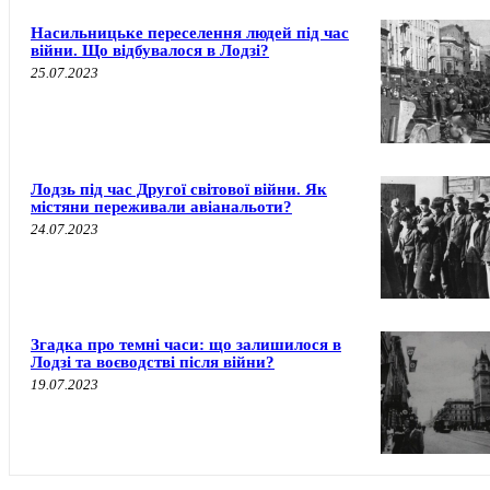
Насильницьке переселення людей під час
війни. Що відбувалося в Лодзі?
25.07.2023
Лодзь під час Другої світової війни. Як
містяни переживали авіанальоти?
24.07.2023
Згадка про темні часи: що залишилося в
Лодзі та воєводстві після війни?
19.07.2023