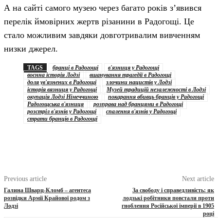
А на сайті самого музею через багато років з’явився
перелік ймовірних жертв різанини в Радогощі. Це
стало можливим завдяки довготривалим вивченням
низки джерел.
TAGS
бранці в Радогощі
в'язниця у Радогощі
воєнна історія Лодзі
вшанування трагедії в Радогощі
доля ув'язнених в Радогощі
злочини нацистів у Лодзі
історія вязниця у Радогощі
Музей традицій незалежності в Лодзі
окупація Лодзі Німеччиною
покарання вбивць бранців у Радогощі
Радогощська в'язниця
розправа над бранцями в Радогощі
розстріл в'язнів у Радогощі
спалення в'язнів у Радогощі
страти бранців в Радогощі
Previous article
Next article
Галина Шварц-Кломб – агентеса
За свободу і справедливість: як
розвідки Армії Крайової родом з
лодзькі робітники повстали проти
Лодзі
гноблення Російської імперії в 1905
році