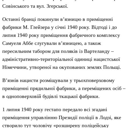
Совінського та вул. Згерської.
Останні бранці покинули в’язницю в приміщенні
фабрики М. Глейзера у січні 1940 року. Відтоді і до
липня 1940 року приміщення фабричного комплексу
Самуеля Аббе слугували в’язницею, а також
пересильним табором для поляків із Вартеланду –
адміністративно-територіальної одиниці нацистської
Німеччини, утвореної на окупованих землях Польщі.
В’язнів нацисти розміщували у трьохповерховому
приміщенні прядильної фабрики, а переміщених осіб –
в одноповерховій будівлі ткацької фабрики.
1 липня 1940 року гестапо передало всі згадані
приміщення управлінню Президії поліції в Лодзі, яке
створило тут чоловічу «розширену поліцейську