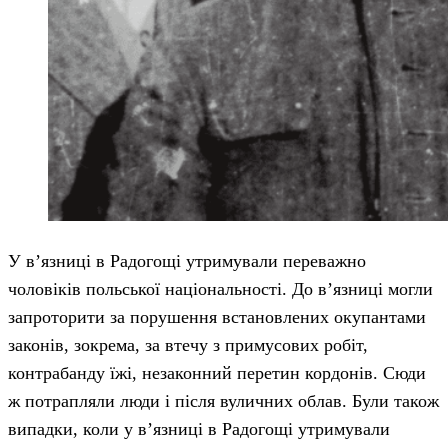
У в’язниці в Радогощі утримували переважно
чоловіків польської національності. До в’язниці могли
запроторити за порушення встановлених окупантами
законів, зокрема, за втечу з примусових робіт,
контрабанду їжі, незаконний перетин кордонів. Сюди
ж потрапляли люди і після вуличних облав. Були також
випадки, коли у в’язниці в Радогощі утримували