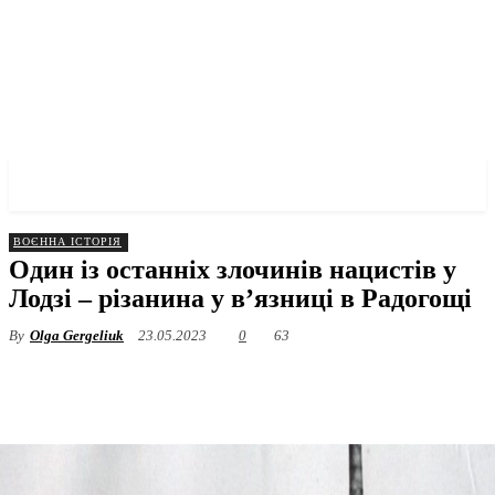
✓ LODZ ✗
ВОЄННА ІСТОРІЯ
Один із останніх злочинів нацистів у
Лодзі – різанина у в’язниці в Радогощі
By
Olga Gergeliuk
23.05.2023
0
63