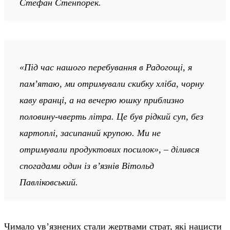
Стефан Стенпорек.
«Під час нашого перебування в Радогощі, я
пам’ятаю, ми отримували скибку хліба, чорну
каву вранці, а на вечерю юшку приблизно
половину-чверть літра. Це був рідкий суп, без
картоплі, засипаний крупою. Ми не
отримували продуктових посилок», – ділився
спогадами один із в’язнів Вітольд
Павліковський.
Чимало ув’язнених стали жертвами страт, які нацисти