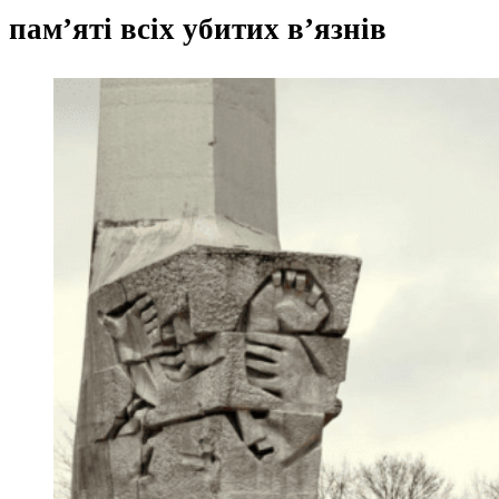
пам’яті всіх убитих в’язнів