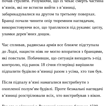
почав стріляти. Розуміючи, що їх чекає смерть частина
в’язнів, які не встигли вийти з в’язниці,
забарикадувалися на другом та третьому поверхах.
Бранці почали чинити опір тюремним наглядачам,
використовуючи все, що траплялося під руками: цеглу,
уламки дерев’яних дощок.
Час спливав, радянська армія все ближче підступала
до Лодзі, нацисти ніяк не могло впоратися з бранцями,
які повстали. Побачивши, що ситуація виходить з-під
контролю, під ранок 18 січня гітлерівці вирішили
підпалити будівлю в’язниці разом з усіма, хто там був.
Після підпалу в’язні намагалися вистрибнути з
охопленої полум’ям будівлі. Проте безжальні наглядачі
в’язниці розстрілювали всіх, хто вистрибував з вікон.