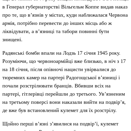
в Генерал губернаторстві Вільгельм Коппе видав наказ
про те, що в’язнів у містах, куди наближалася Червона
армія, потрібно перевести до інших місць або ж
ліквідувати, а в’язниці та табори повинні бути
знищені.
Радянські бомби впали на Лодзь 17 січня 1945 року.
Розуміючи, що червоноармійці вже близько, в ніч з 17
на 18 січня, після опівночі нацисти увірвалися до
тюремних камер на партері Радогощської в’язниці і
почали розстрілювати бранців. Вбивши всіх на
партері, гітлерівці перейшли до третього. Ув’язненим
на третьому поверсі вони наказали вийти на подвір’я,
де вже був встановлений кулемет для їх розстрілу.
Щойно перші в’язні з’явилися на подвір’ї, кулемет