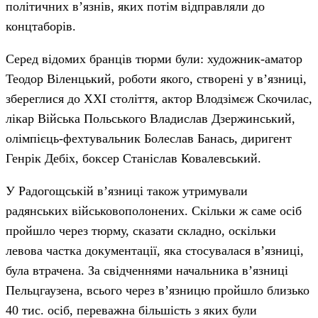
політичних в’язнів, яких потім відправляли до
концтаборів.
Серед відомих бранців тюрми були: художник-аматор
Теодор Віленцький, роботи якого, створені у в’язниці,
збереглися до XXI століття, актор Влодзімєж Скочилас,
лікар Війська Польського Владислав Дзержинський,
олімпієць-фехтувальник Болеслав Банась, диригент
Генрік Дебіх, боксер Станіслав Ковалевський.
У Радогощській в’язниці також утримували
радянських військовополонених. Скільки ж саме осіб
пройшло через тюрму, сказати складно, оскільки
левова частка документації, яка стосувалася в’язниці,
була втрачена. За свідченнями начальника в’язниці
Пельцгаузена, всього через в’язницю пройшло близько
40 тис. осіб, переважна більшість з яких були