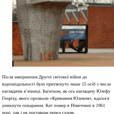
Після завершення Другої світової війни до
відповідальності було притягнуто лише 15 осіб з числа
наглядачів в’язниці. Багатьом, як ось наглядачу Юзефу
Генріху, якого прозвали «Кривавим Юзеком», вдалося
уникнути покарання. Кат помер в Німеччині в 1961
році, так і не поставши перед судом.