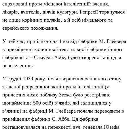
спрямовані проти місцевої інтелігенції: вчених,
лікарів, вчителів, діячів культури. Репресії торкнулися
не лише корінних поляків, а й осіб німецького та
єврейського походження.
У цей час, приблизно на 1 км від фабрики М. Глейзера
в приміщенні колишньої текстильної фабрики іншого
фабриканта – Самуеля Аббе, було створено табір для
переселенців.
У грудні 1939 року після звершення основного етапу
згаданої репресивної акції проти інтелігенції (у
прилеглих лісах поблизу Згежа було розстріляно
щонайменше 500 осіб) в’язнів, які залишилися у
в’язниці на фабриці М. Глейзера почали переводити в
приміщення фабрики С. Аббе. Ця фабрика
розташовувалася на перехресті вул. генерала Юзефа