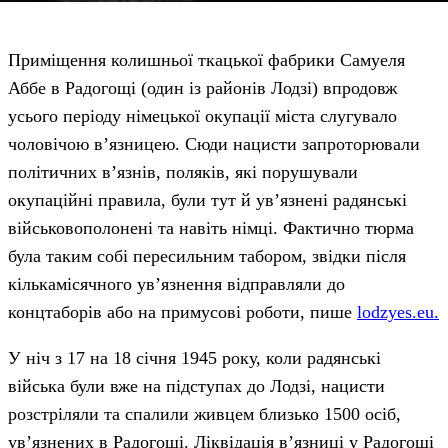
Приміщення колишньої ткацької фабрики Самуеля
Аббе в Радогощі (один із районів Лодзі) впродовж
усього періоду німецької окупації міста слугувало
чоловічою в’язницею. Сюди нацисти запроторювали
політичних в’язнів, поляків, які порушували
окупаційні правила, були тут й ув’язнені радянські
військовополонені та навіть німці. Фактично тюрма
була таким собі пересильним табором, звідки після
кількамісячного ув’язнення відправляли до
концтаборів або на примусові роботи, пише
lodzyes.eu.
У ніч з 17 на 18 січня 1945 року, коли радянські
війська були вже на підступах до Лодзі, нацисти
розстріляли та спалили живцем близько 1500 осіб,
ув’язнених в Радогощі. Ліквідація в’язниці у Радогощі