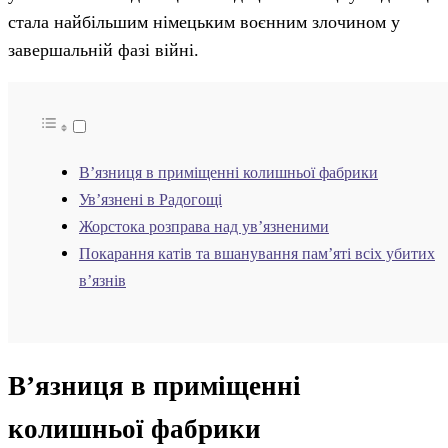
стала найбільшим німецьким воєнним злочином у
завершальній фазі війні.
В’язниця в приміщенні колишньої фабрики
Ув’язнені в Радогощі
Жорстока розправа над ув’язненими
Покарання катів та вшанування пам’яті всіх убитих
в’язнів
В’язниця в приміщенні
колишньої фабрики