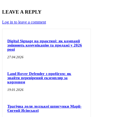
LEAVE A REPLY
Log in to leave a comment
Digital Signage на практиці: як компанії
змінюють комунікацію та продажі у 2026
році
27.04.2026
Land Rover Defender з пробігом: як
знайти перевірений екземпляр за
кордоном
19.01.2026
Трагічна доля лодзької шпигунки Марії-
Євгенії Ясінської