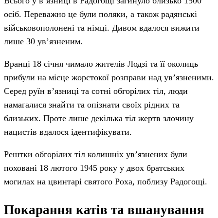
Всього у в’язниці в Радогощі загинуло близько 1500
осіб. Переважно це були поляки, а також радянські
військовополонені та німці. Дивом вдалося вижити
лише 30 ув’язненим.
Вранці 18 січня чимало жителів Лодзі та її околиць
прибули на місце жорстокої розправи над ув’язненими.
Серед руїн в’язниці та сотні обгорілих тіл, люди
намагалися знайти та опізнати своїх рідних та
близьких. Проте лише декілька тіл жертв злочину
нацистів вдалося ідентифікувати.
Рештки обгорілих тіл колишніх ув’язнених були
поховані 18 лютого 1945 року у двох братських
могилах на цвинтарі святого Роха, поблизу Радогощі.
Покарання катів та вшанування